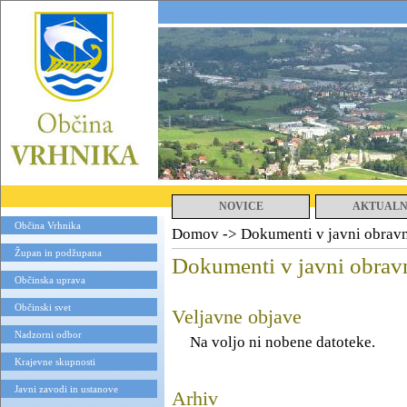
NOVICE
AKTUAL
Občina Vrhnika
Domov
->
Dokumenti v javni obrav
Župan in podžupana
Dokumenti v javni obrav
Občinska uprava
Občinski svet
Veljavne objave
Nadzorni odbor
Na voljo ni nobene datoteke.
Krajevne skupnosti
Javni zavodi in ustanove
Arhiv