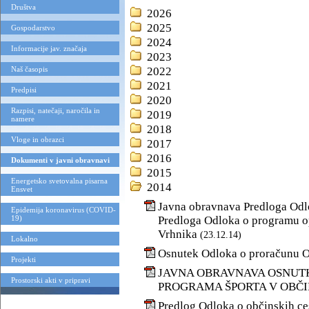
Društva
2026
2025
Gospodarstvo
2024
Informacije jav. značaja
2023
Naš časopis
2022
2021
Predpisi
2020
Razpisi, natečaji, naročila in
2019
namere
2018
Vloge in obrazci
2017
2016
Dokumenti v javni obravnavi
2015
Energetsko svetovalna pisarna
2014
Ensvet
Javna obravnava Predloga Odl
Epidemija koronavirus (COVID-
19)
Predloga Odloka o programu o
Vrhnika
(23.12.14)
Lokalno
Osnutek Odloka o proračunu O
Projekti
JAVNA OBRAVNAVA OSNUTK
Prostorski akti v pripravi
PROGRAMA ŠPORTA V OBČI
Predlog Odloka o občinskih ce