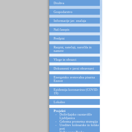
Društva
Gospodarstvo
Informacije jav. značaja
Naš časopis
Predpisi
Razpisi, natečaji, naročila in
namere
Vloge in obrazci
Dokumenti v javni obravnavi
Energetsko svetovalna pisarna
Ensvet
Epidemija koronavirus (COVID-
19)
Lokalno
Projekti
-
Doživljajsko razstavišče
Ljubljanica
-
Celostna prometna strategija
-
Ureditev kolesarske in šolske
poti