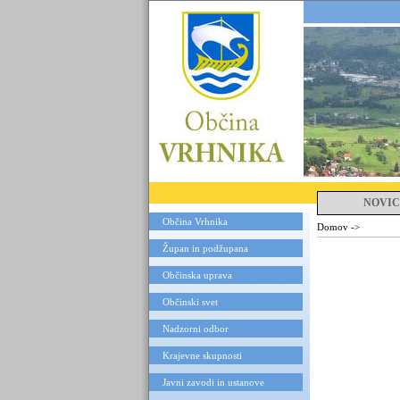
NOVIC
Občina Vrhnika
Domov
->
Župan in podžupana
Občinska uprava
Občinski svet
Nadzorni odbor
Krajevne skupnosti
Javni zavodi in ustanove