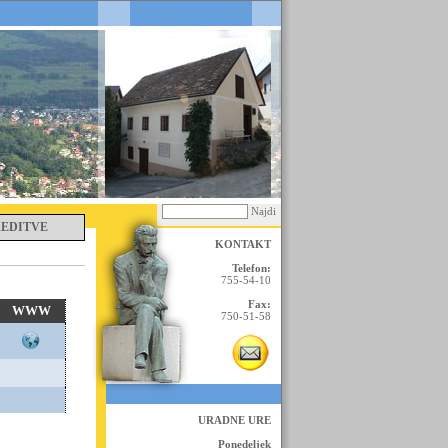
Najdi
REDITVE
KONTAKT
Telefon:
755-54-10
Fax:
WWW
750-51-58
URADNE URE
Ponedeljek