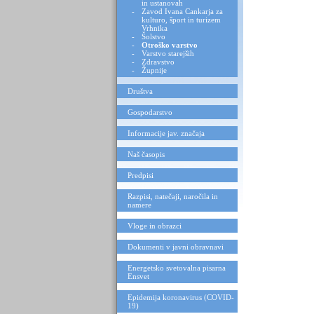
in ustanovah
-
Zavod Ivana Cankarja za
kulturo, šport in turizem
Vrhnika
-
Šolstvo
-
Otroško varstvo
-
Varstvo starejših
-
Zdravstvo
-
Župnije
Društva
Gospodarstvo
Informacije jav. značaja
Naš časopis
Predpisi
Razpisi, natečaji, naročila in
namere
Vloge in obrazci
Dokumenti v javni obravnavi
Energetsko svetovalna pisarna
Ensvet
Epidemija koronavirus (COVID-
19)