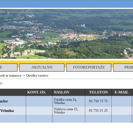
E
AKTUALNO
FOTOREPORTAŽE
PRI
vodi in ustanove
->
Otroško varstvo
vo
KONT. OS.
NASLOV
TELEFON
E-MAIL
Tržaška cesta 2a,
ucler
01 750 73 72
Vrhnika
Voljčeva cesta 22,
 Vrhnika
01 755 21 25
Vrhnika