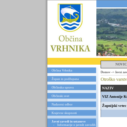
NOVIC
Občina Vrhnika
Domov
->
Javni za
Otroško varst
Župan in podžupana
Občinska uprava
NAZIV
Občinski svet
VIZ Antonije K
Nadzorni odbor
Župnijski vrtec
Krajevne skupnosti
Javni zavodi in ustanove
-
Informacije o javnih zavodih