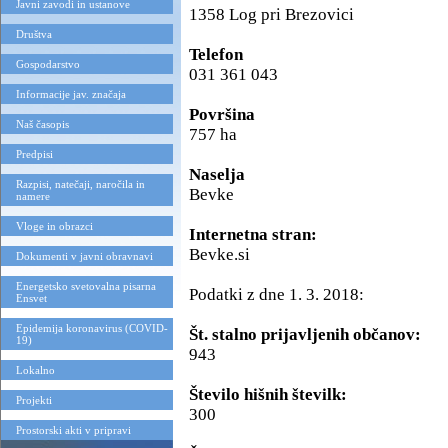
Javni zavodi in ustanove
1358 Log pri Brezovici
Društva
Telefon
Gospodarstvo
031 361 043
Informacije jav. značaja
Površina
Naš časopis
757 ha
Predpisi
Naselja
Razpisi, natečaji, naročila in
Bevke
namere
Vloge in obrazci
Internetna stran:
Bevke.si
Dokumenti v javni obravnavi
Energetsko svetovalna pisarna
Podatki z dne 1. 3. 2018:
Ensvet
Epidemija koronavirus (COVID-
Št. stalno prijavljenih občanov:
19)
943
Lokalno
Število hišnih številk:
Projekti
300
Prostorski akti v pripravi