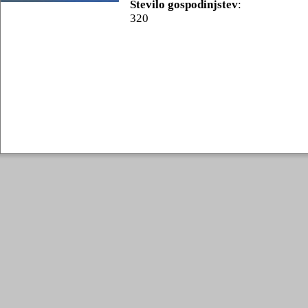
Število gospodinjstev
:
320