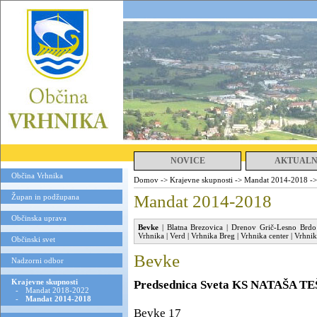
NOVICE
AKTUAL
Občina Vrhnika
Domov
->
Krajevne skupnosti
->
Mandat 2014-2018
-
Mandat 2014-2018
Župan in podžupana
Občinska uprava
Bevke
|
Blatna Brezovica
|
Drenov Grič-Lesno Brdo
Vrhnika
|
Verd
|
Vrhnika Breg
|
Vrhnika center
|
Vrhnik
Občinski svet
Bevke
Nadzorni odbor
Krajevne skupnosti
Predsednica Sveta KS NATAŠA T
-
Mandat 2018-2022
-
Mandat 2014-2018
Bevke 17