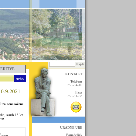
Najdi
REDITVE
KONTAKT
Arhiv
Telefon:
755-54-10
10.9.2021
Fax:
750-51-58
19 za nenaročene
lih, starih 18 let
tvo
URADNE URE
,
Ponedeljek