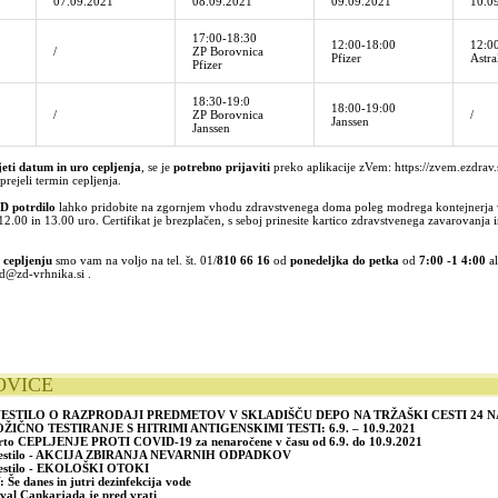
07.09.2021
08.09.2021
09.09.2021
10.0
17:00-18:30
12:00-18:00
12:0
/
ZP Borovnica
Pfizer
Astr
Pfizer
18:30-19:0
18:00-19:00
/
ZP Borovnica
/
Janssen
Janssen
nem redu prihoda. S seboj prinesite kartico zdravstvenega zavarovanja in osebno izkaznico.
jeti datum in uro cepljenja
, se je
potrebno prijaviti
preko aplikacije zVem:
https://zvem.ezdrav.
prejeli termin cepljenja.
D potrdilo
lahko pridobite na zgornjem vhodu zdravstvenega doma poleg modrega kontejnerja 
2.00 in 13.00 uro. Certifikat je brezplačen, s seboj prinesite kartico zdravstvenega zavarovanja 
 cepljenju
smo vam na voljo na tel. št. 01/
810 66 16
od
ponedeljka do petka
od
7:00 -1 4:00
al
id@zd-vrhnika.si
.
OVICE
ESTILO O RAZPRODAJI PREDMETOV V SKLADIŠČU DEPO NA TRŽAŠKI CESTI 24 N
ŽIČNO TESTIRANJE S HITRIMI ANTIGENSKIMI TESTI: 6.9. – 10.9.2021
to CEPLJENJE PROTI COVID-19 za nenaročene v času od 6.9. do 10.9.2021
estilo - AKCIJA ZBIRANJA NEVARNIH ODPADKOV
estilo - EKOLOŠKI OTOKI
 Še danes in jutri dezinfekcija vode
ival Cankarjada je pred vrati