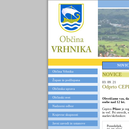
NOVIC
Občina Vrhnika
NOVICE
Župan in podžupana
03. 09. 21
Odprto CEPL
Občinska uprava
Občinski svet
Obveščamo vas, da 
osebe nad 12 let.
Nadzorni odbor
Cepivo
Pfizer
je reg
in več. Pri otrocih,
Krajevne skupnosti
staršev/skrbnikov.
Javni zavodi in ustanove
Ponedeljek,