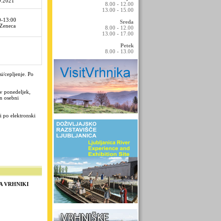
9.2021
8.00 - 12.00
13.00 - 15.00
0-13:00
Sreda
aZeneca
8.00 - 12.00
13.00 - 17.00
Petek
8.00 - 13.00
si/cepljenje
. Po
v ponedeljek,
in osebni
i po elektronski
A VRHNIKI