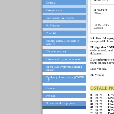
06.09.2021
Društva
Gospodarstvo
8:00-13:00
Pfizer
Informacije jav. značaja
13:00-14:00
Naš časopis
Janssen
Predpisi
Cepili bomo po vrst
V kolikor želite
pre
Razpisi, natečaji, naročila in
sms sporočilu boste 
namere
EU
digitalno COVI
sredo in petek med 1
Vloge in obrazci
dokument.
Dokumenti v javni obravnavi
Z vse
informacije o
pošti:
cepljenje.cov
Energetsko svetovalna pisarna
Lepo vabljeni.
Ensvet
ZD Vrhnika
Epidemija koronavirus (COVID-
19)
OSTALE N
Lokalno
06. 09. 21
OBV
Projekti
03. 09. 21
MNO
03. 09. 21
Odpr
Prostorski akti v pripravi
01. 09. 21
Obv
01. 09. 21
Obv
26. 08. 21
KPV:
26. 08. 21
Fest