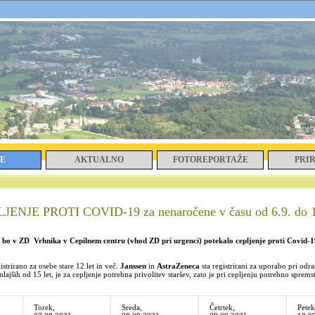
E
AKTUALNO
FOTOREPORTAŽE
PRI
JENJE PROTI COVID-19 za nenaročene v času od 6.9. do 
bo v ZD Vrhnika v Cepilnem centru (vhod ZD pri urgenci) potekalo cepljenje proti Covid-
istrirano za osebe stare 12 let in več.
Janssen
in
AstraZeneca
sta registrirani za uporabo pri odras
 mlajših od 15 let, je za cepljenje potrebna privolitev staršev, zato je pri cepljenju potrebno sprems
Torek,
Sreda,
Četrtek,
Petek