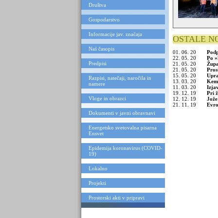
Društva
Gospodarstvo
Informacije jav. značaja
OSTALE N
Naš časopis
01. 06. 20
Podp
22. 05. 20
Po »
Predpisi
21. 05. 20
Župa
21. 05. 20
Pros
15. 05. 20
Upra
Razpisi, natečaji, naročila in
13. 03. 20
Kemi
namere
11. 03. 20
Izja
19. 12. 19
Pri 
Vloge in obrazci
12. 12. 19
Jože
21. 11. 19
Evro
Dokumenti v javni obravnavi
Energetsko svetovalna pisarna
Ensvet
Epidemija koronavirus (COVID-
19)
Lokalno
Projekti
Prostorski akti v pripravi