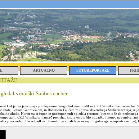
E
AKTUALNO
FOTOREPORTAŽE
PRI
RTAŽE
ogledal vrhniški Saubermacher
niel Cukjati se je skupaj s podžupanom Grego Kukcem mudil na CRO Vrhnika, Saubermacher S
e enote, Petrom Gabrovškom, in Robertom Čajićem iz uprave slovenskega Saubermacherja, se je
lokalno okolje. Hkrati sta si župan in podžupan tudi ogledala prostore, kjer se je še do nedavnega 
kompostarni CRO Vrhnika so namreč prenehali s sprejemom bio odpadkov konec novembra lani
nčali s proizvodnjo bio odpadkov. Trenutno je v hali le še nekaj ton gotovega komposta (zemlje), 