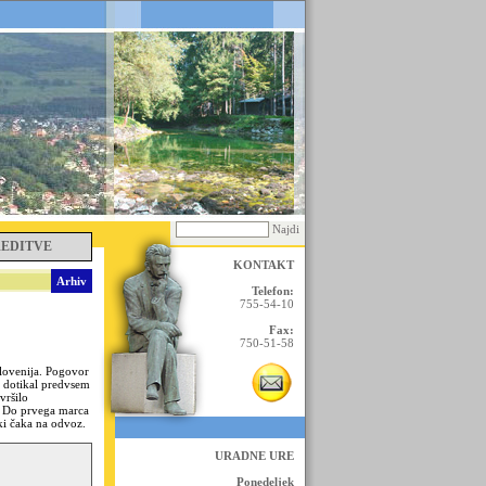
Najdi
REDITVE
KONTAKT
Arhiv
Telefon:
755-54-10
Fax:
750-51-58
lovenija. Pogovor
 dotikal predvsem
vršilo
. Do prvega marca
ki čaka na odvoz.
URADNE URE
Ponedeljek