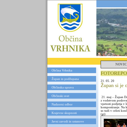
NOVIC
Občina Vrhnika
FOTOREPO
Župan in podžupana
21. 05. 20
Župan si je 
Občinska uprava
Občinski svet
21. maj – Župan Da
z vodstvom poslovn
vpetosti podjetja v 
Nadzorni odbor
kompostiranje. Na 
so tudi v celoti ko
Krajevne skupnosti
(gt)
Javni zavodi in ustanove