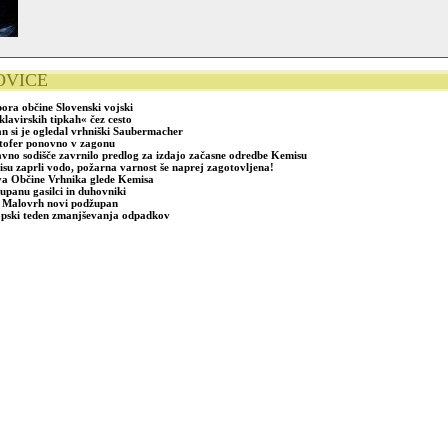
OVICE
ora občine Slovenski vojski
klavirskih tipkah« čez cesto
n si je ogledal vrhniški Saubermacher
tofer ponovno v zagonu
vno sodišče zavrnilo predlog za izdajo začasne odredbe Kemisu
su zaprli vodo, požarna varnost še naprej zagotovljena!
va Občine Vrhnika glede Kemisa
županu gasilci in duhovniki
 Malovrh novi podžupan
pski teden zmanjševanja odpadkov